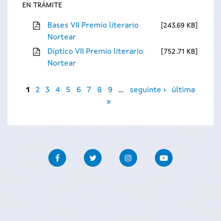
EN TRÁMITE
Bases VII Premio literario
243.69 KB
Nortear
Díptico VII Premio literario
752.71 KB
Nortear
Páxinas
1
2
3
4
5
6
7
8
9
…
seguinte ›
última
»
Facebook
Twitter
Instagram
Youtube