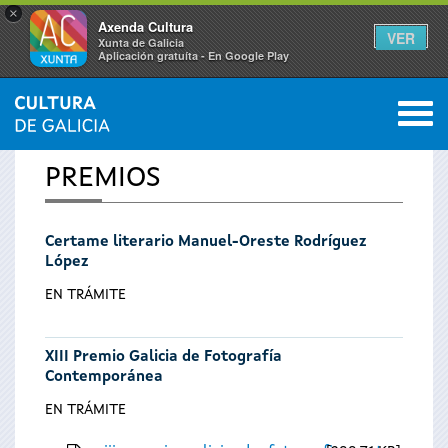
×
Axenda Cultura
VER
Xunta de Galicia
Aplicación gratuíta - En Google Play
Saltar al menú
M
INICIO
0
Vostede
PREMIOS
está
Certame literario Manuel-Oreste Rodríguez
aquí
López
EN TRÁMITE
XIII Premio Galicia de Fotografía
Contemporánea
EN TRÁMITE