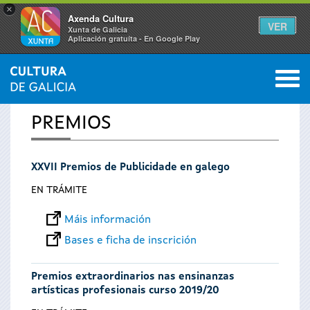
×
Axenda Cultura
VER
Xunta de Galicia
Aplicación gratuíta - En Google Play
Saltar al menú
M
INICIO
0
Vostede
PREMIOS
está
XXVII Premios de Publicidade en galego
aquí
EN TRÁMITE
Máis información
Bases e ficha de inscrición
Premios extraordinarios nas ensinanzas
artísticas profesionais curso 2019/20