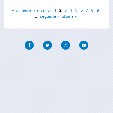
Páxinas
« primeira
‹ anterior
1
2
3
4
5
6
7
8
9
…
seguinte ›
última »
Facebook
Twitter
Instagram
Youtube