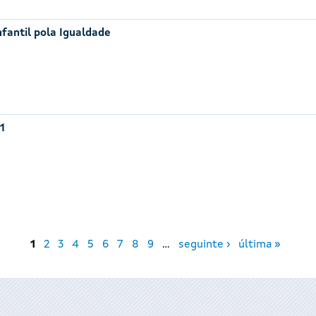
nfantil pola Igualdade
1
1
2
3
4
5
6
7
8
9
…
seguinte ›
última »