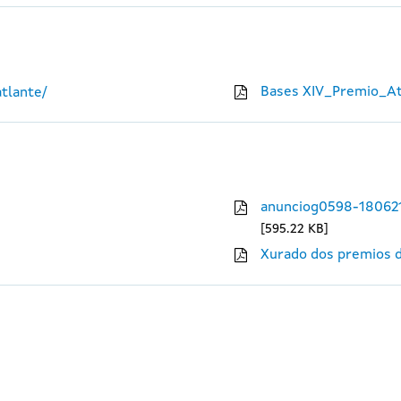
Bases XIV_Premio_At
tlante/
anunciog0598-18062
595.22 KB
Xurado dos premios d