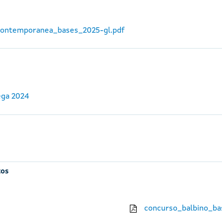
_contemporanea_bases_2025-gl.pdf
ega 2024
tos
concurso_balbino_ba