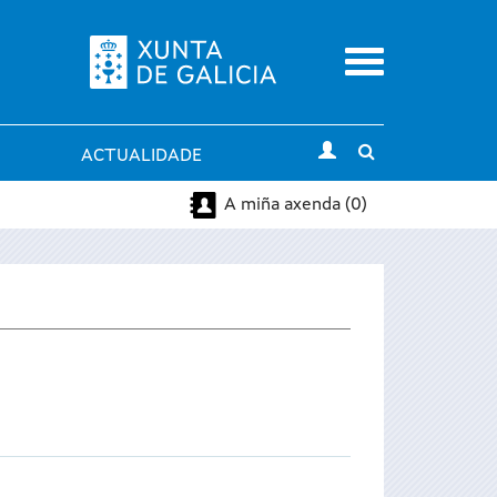
Menu
Toggle
ACTUALIDADE
search
A miña axenda (0)