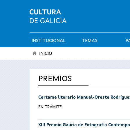
INSTITUCIONAL
TEMAS
P
Menú
INICIO
principal
Vostede
está
PREMIOS
aquí
Certame literario Manuel-Oreste Rodrígue
EN TRÁMITE
XIII Premio Galicia de Fotografía Contemp