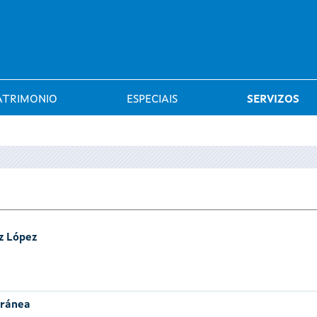
Saltar al menú
ATRIMONIO
ESPECIAIS
SERVIZOS
z López
oránea