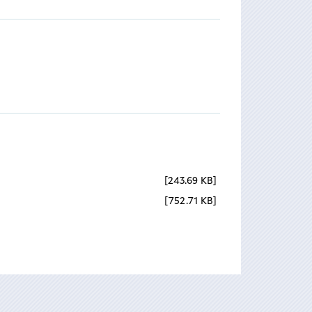
243.69 KB
752.71 KB