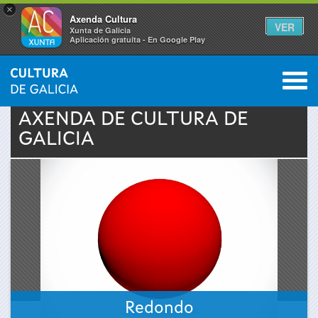
×
Axenda Cultura
VER
Xunta de Galicia
Aplicación gratuíta - En Google Play
Saltar al menú
M
INICIO
›
ACTUALIDADE
›
AXENDA
0
Vostede
AXENDA DE
CULTURA
DE
GALICIA
está
aquí
Redondo