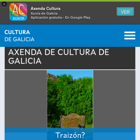
×
Axenda Cultura
VER
Xunta de Galicia
Aplicación gratuíta - En Google Play
Saltar al menú
M
INICIO
›
ACTUALIDADE
›
AXENDA
0
Vostede
AXENDA DE
CULTURA
DE
GALICIA
está
aquí
Traizón?