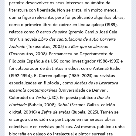
permite desenvolver os seus intereses no ámbito da
literatura con liberdade. Non se trata, nin moito menos,
dunha figura relevante, pero foi publicando algunhas obras,
como o primeiro libro de xadrez en lingua galega (1989),
relatos como
O barco de seixo
(premio Camilo José Cela
1991), a novela
Libro das capitulacións de Xulio Corveira
Andrade
(Toxosoutos, 2003) ou
Ríos que se abrazan
(Toxosoutos, 2008). Permaneceu no Departamento de
Filoloxía Española da USC como investigador (1988-1993) e
foi colaborador de distintos medios, como Antena3 Radio
(1992-1994), El Correo gallego (1989- 2023) ou revistas
especializadas en filoloxía , como
Anales de la Literatura
española contemporánea
(Universidade de Denver ,
Colorado) ou
Verba
(USC). En poesía publicou
Dor da
claridade
(Bubela, 2008),
Sobol
(Sermos Galiza, edición
dixital, 20016) e
Zafra de arelas
(Bubela, 2023). Tamén se
encargou da edición ou participou en numerosas obras
colectivas e en revistas poéticas. Así mesmo, publicou unha
biografía en galego do intelectual e pintor surrealista