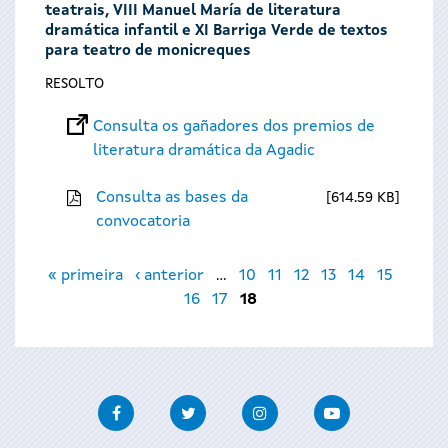
teatrais, VIII Manuel María de literatura
dramática infantil e XI Barriga Verde de textos
para teatro de monicreques
RESOLTO
Consulta os gañadores dos premios de
literatura dramática da Agadic
Consulta as bases da
614.59 KB
convocatoria
Páxinas
« primeira
‹ anterior
…
10
11
12
13
14
15
16
17
18
Facebook
Twitter
Instagram
Youtube