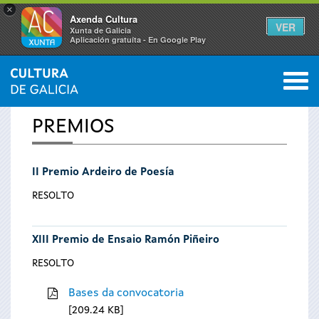
×
Axenda Cultura
VER
Xunta de Galicia
Aplicación gratuíta - En Google Play
Saltar al menú
M
INICIO
0
Vostede
PREMIOS
está
II Premio Ardeiro de Poesía
aquí
RESOLTO
XIII Premio de Ensaio Ramón Piñeiro
RESOLTO
Bases da convocatoria
209.24 KB