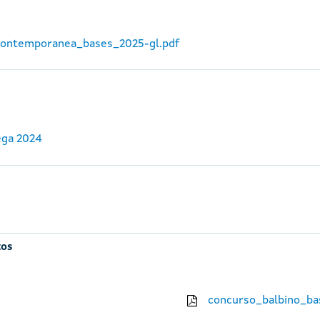
_contemporanea_bases_2025-gl.pdf
ega 2024
tos
concurso_balbino_ba