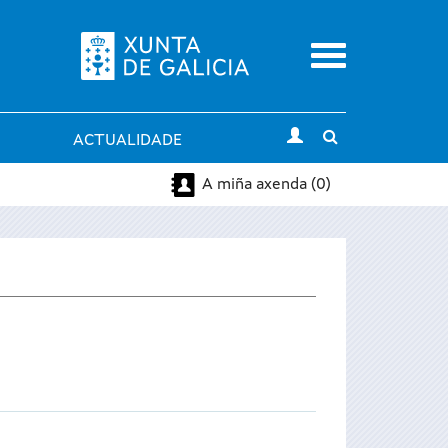
Menu
Toggle
ACTUALIDADE
search
A miña axenda (0)