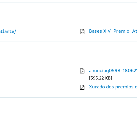
Bases XIV_Premio_At
tlante/
anunciog0598-18062
595.22 KB
Xurado dos premios d