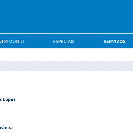
Saltar al menú
ATRIMONIO
ESPECIAIS
SERVIZOS
z López
oránea