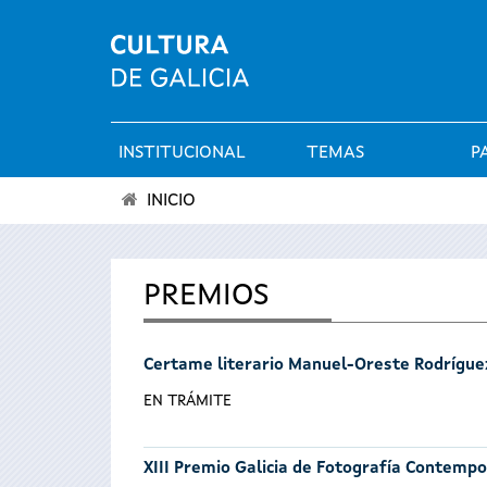
INSTITUCIONAL
TEMAS
P
Menú
INICIO
principal
Vostede
está
PREMIOS
aquí
Certame literario Manuel-Oreste Rodrígue
EN TRÁMITE
XIII Premio Galicia de Fotografía Contemp