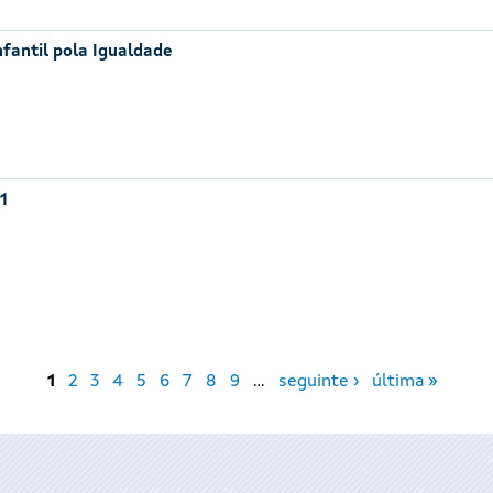
nfantil pola Igualdade
1
1
2
3
4
5
6
7
8
9
…
seguinte ›
última »