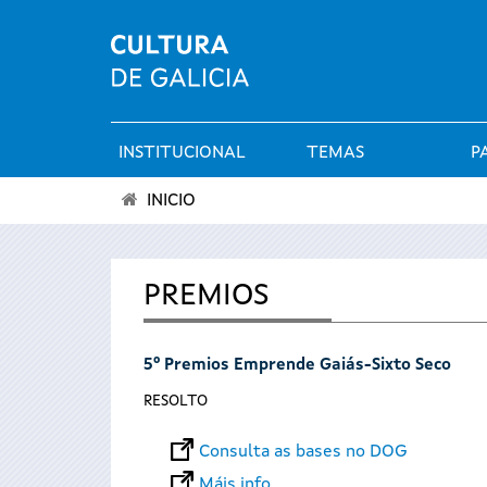
INSTITUCIONAL
TEMAS
P
Menú
INICIO
principal
Vostede
está
PREMIOS
aquí
5º Premios Emprende Gaiás-Sixto Seco
RESOLTO
Consulta as bases no DOG
Máis info