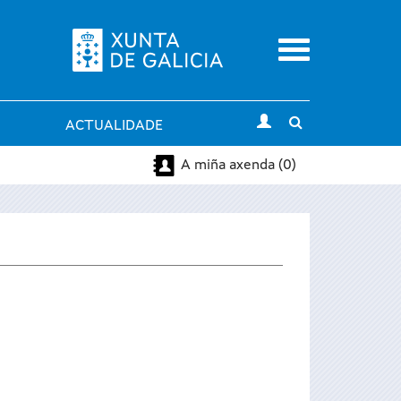
Menu
Toggle
ACTUALIDADE
search
A miña axenda (0)