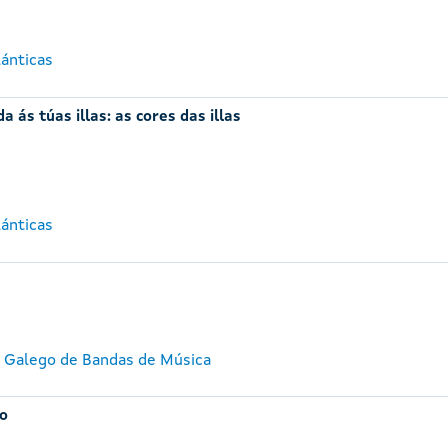
lánticas
a ás túas illas: as cores das illas
lánticas
e Galego de Bandas de Música
ro