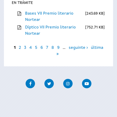
EN TRÁMITE
Bases VII Premio literario
243.69 KB
Nortear
Díptico VII Premio literario
752.71 KB
Nortear
Páxinas
1
2
3
4
5
6
7
8
9
…
seguinte ›
última
»
Facebook
Twitter
Instagram
Youtube