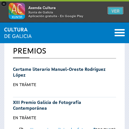
×
Axenda Cultura
VER
Xunta de Galicia
Aplicación gratuíta - En Google Play
Saltar al menú
M
INICIO
0
Vostede
PREMIOS
está
Certame literario Manuel-Oreste Rodríguez
aquí
López
EN TRÁMITE
XIII Premio Galicia de Fotografía
Contemporánea
EN TRÁMITE