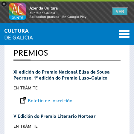
×
Axenda Cultura
VER
Xunta de Galicia
Aplicación gratuíta - En Google Play
Saltar al menú
M
INICIO
0
Vostede
PREMIOS
está
XI edición do Premio Nacional Elisa de Sousa
aquí
Pedroso. 1ª edición do Premio Luso-Galaico
EN TRÁMITE
Boletín de inscrición
V Edición do Premio Literario Nortear
EN TRÁMITE