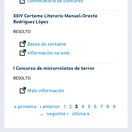
Convocatoria do concurso
XXIV Certame Literario Manuel-Oreste
Rodríguez López
RESOLTO
Bases do certame
Información na web
I Concurso de microrrelatos de terror
RESOLTO
Maís información
Páxinas
« primeira
‹ anterior
1
2
3
4
5
6
7
8
9
…
seguinte ›
última »