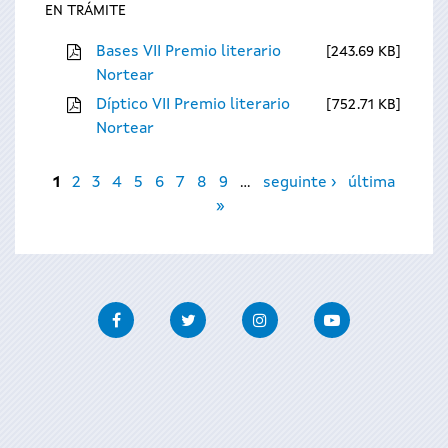
EN TRÁMITE
Bases VII Premio literario
243.69 KB
Nortear
Díptico VII Premio literario
752.71 KB
Nortear
Páxinas
1
2
3
4
5
6
7
8
9
…
seguinte ›
última
»
Facebook
Twitter
Instagram
Youtube