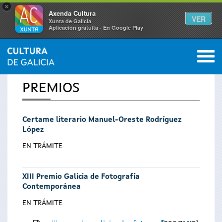
×
Axenda Cultura
VER
Xunta de Galicia
Aplicación gratuíta - En Google Play
Saltar al menú
M
INICIO
0
Vostede
PREMIOS
está
Certame literario Manuel-Oreste Rodríguez
aquí
López
EN TRÁMITE
XIII Premio Galicia de Fotografía
Contemporánea
EN TRÁMITE