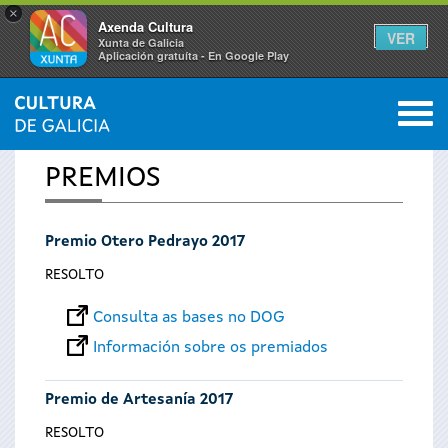
×
Axenda Cultura
VER
Xunta de Galicia
Aplicación gratuíta - En Google Play
Saltar al menú
M
INICIO
0
Vostede
PREMIOS
está
Premio Otero Pedrayo 2017
aquí
RESOLTO
Consulta as bases no DOG
Información sobre os premiados
Premio de Artesanía 2017
RESOLTO