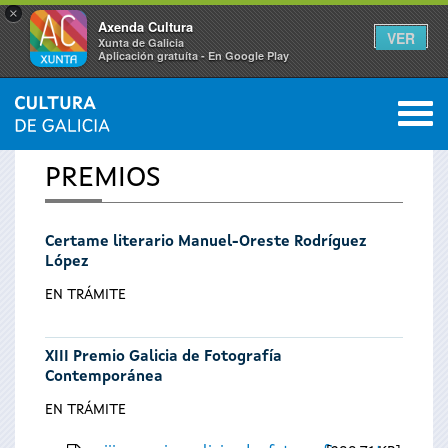
×
Axenda Cultura
VER
Xunta de Galicia
Aplicación gratuíta - En Google Play
Saltar al menú
M
INICIO
0
Vostede
PREMIOS
está
Certame literario Manuel-Oreste Rodríguez
aquí
López
EN TRÁMITE
XIII Premio Galicia de Fotografía
Contemporánea
EN TRÁMITE