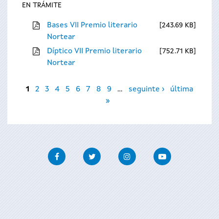
EN TRÁMITE
Bases VII Premio literario
243.69 KB
Nortear
Díptico VII Premio literario
752.71 KB
Nortear
Páxinas
1
2
3
4
5
6
7
8
9
…
seguinte ›
última
»
Facebook
Twitter
Instagram
Youtube