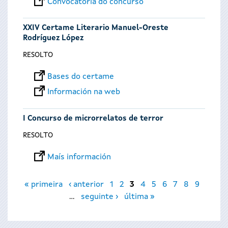
Convocatoria do concurso
XXIV Certame Literario Manuel-Oreste
Rodríguez López
RESOLTO
Bases do certame
Información na web
I Concurso de microrrelatos de terror
RESOLTO
Maís información
Páxinas
« primeira
‹ anterior
1
2
3
4
5
6
7
8
9
…
seguinte ›
última »