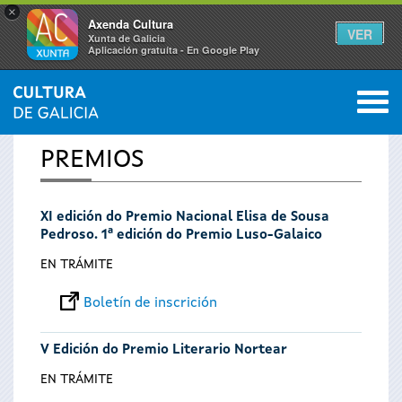
×
Axenda Cultura
VER
Xunta de Galicia
Aplicación gratuíta - En Google Play
Saltar al menú
M
INICIO
0
Vostede
PREMIOS
está
XI edición do Premio Nacional Elisa de Sousa
aquí
Pedroso. 1ª edición do Premio Luso-Galaico
EN TRÁMITE
Boletín de inscrición
V Edición do Premio Literario Nortear
EN TRÁMITE