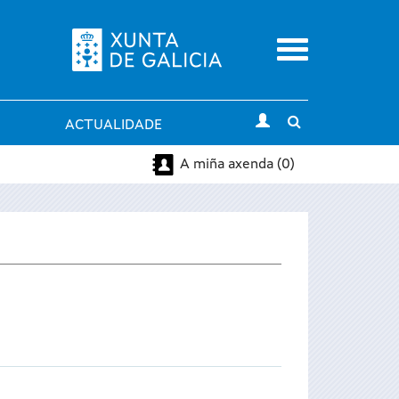
Menu
Toggle
ACTUALIDADE
search
A miña axenda (0)