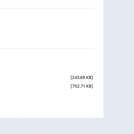
243.69 KB
752.71 KB