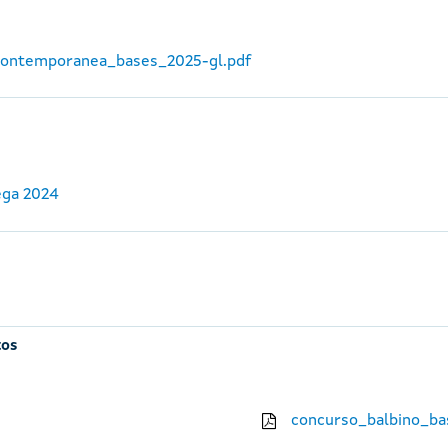
_contemporanea_bases_2025-gl.pdf
ega 2024
tos
concurso_balbino_ba