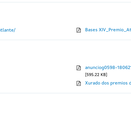
Bases XIV_Premio_At
tlante/
anunciog0598-18062
595.22 KB
Xurado dos premios d