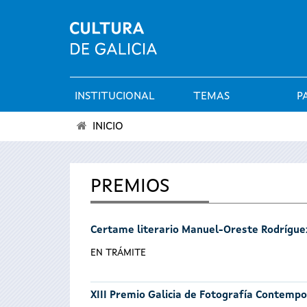
INSTITUCIONAL
TEMAS
P
Menú
INICIO
principal
Vostede
está
PREMIOS
aquí
Certame literario Manuel-Oreste Rodrígue
EN TRÁMITE
XIII Premio Galicia de Fotografía Contemp