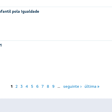
nfantil pola Igualdade
1
1
2
3
4
5
6
7
8
9
…
seguinte ›
última »