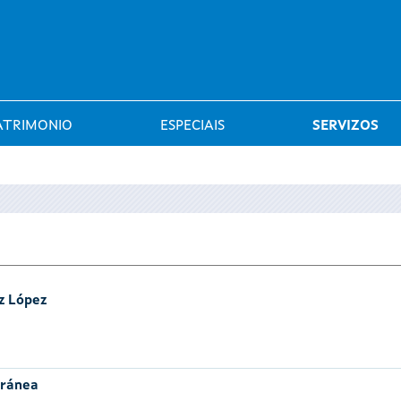
Saltar al menú
ATRIMONIO
ESPECIAIS
SERVIZOS
z López
oránea