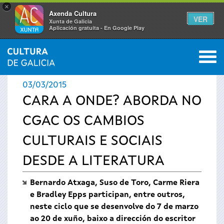
×
Axenda Cultura
VER
Xunta de Galicia
Aplicación gratuíta - En Google Play
Saltar al menú
M
INICIO
›
ACTUALIDADE
0
Vostede
03/03/2015
está
CARA A ONDE? ABORDA NO
CGAC OS CAMBIOS
aquí
CULTURAIS E SOCIAIS
DESDE A LITERATURA
Bernardo Atxaga, Suso de Toro, Carme Riera
e Bradley Epps participan, entre outros,
neste ciclo que se desenvolve do 7 de marzo
ao 20 de xuño,
baixo a dirección do escritor