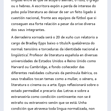
linguas entre as que se atopa o alemán, o ruso, o grego
ou o hebreo. A escritora expón a perda de interese do
pobo pola literatura ao deixar de ser un feito ligado á
cuestión nacional, fronte aos equipos de fútbol que si
conseguen esa forte relación a pesar da orixe diversa
dos seus integrantes.
A derradeira xornada será o 20 de xuño cun relatorio a
cargo de Bradley Epps baixo o título‘A que(e)renza do
normal: tensións e torceduras da identidade nacional e
lingüística’. Profesor de literatura española en diversas
universidades de Estados Unidos e Reino Unido como
Harvard ou Cambridge, e fondo coñecedor das
diferentes realidades culturais da península Ibérica, os
seus traballos tocan temas como a muller, o xénero, a
literatura o cinema ou a arte. Epps reflexionará sobre o
estado permeábel e precario das Letras e sobre a
estranxeiría como condición continxente: non se é
estraño ou estranxeiro senón que se está. Unha
condición que atravesa toda lingua normalizada, non