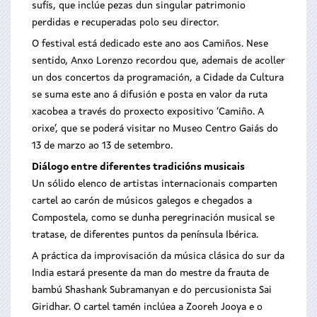
sufís, que inclúe pezas dun singular patrimonio
perdidas e recuperadas polo seu director.
O festival está dedicado este ano aos Camiños. Nese
sentido, Anxo Lorenzo recordou que, ademais de acoller
un dos concertos da programación, a Cidade da Cultura
se suma este ano á difusión e posta en valor da ruta
xacobea a través do proxecto expositivo ‘Camiño. A
orixe’, que se poderá visitar no Museo Centro Gaiás do
13 de marzo ao 13 de setembro.
Diálogo entre diferentes tradicións musicais
Un sólido elenco de artistas internacionais comparten
cartel ao carón de músicos galegos e chegados a
Compostela, como se dunha peregrinación musical se
tratase, de diferentes puntos da península Ibérica.
A práctica da improvisación da música clásica do sur da
India estará presente da man do mestre da frauta de
bambú Shashank Subramanyan e do percusionista Sai
Giridhar. O cartel tamén inclúea a Zooreh Jooya e o