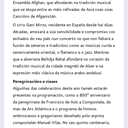
Ensemble Afghan, que afondarán na tradición musical
que se atopa entre as máis refinadas de Asia coas súas
Cancións de Afganistán.
O sirio Gani Mirzo, residente en España desde hai dúas
décadas, amosará a súa sensibilidade e compromiso cos
exiliados do seu país nun concerto no que non faltará a
fusión de xéneros e tradicións como as músicas curda e
xenericamente oriental, o flamenco e o jazz. Mentres
que a alxeriana Beihdja Rahal afondará no corazón da
tradición musical da cidade magrebí de Alxer e na
expresión máis clásica da música arabo-andalusí.
Peregrinacións e viaxes
Algunhas das celebracións deste ano tamén estarán
presentes na programación, como o 800º aniversario
da peregrinaxe de Francisco de Asís a Compostela, da
man de Ars Atlántica e o programa de himnos
ambrosianos e gregorianos deseñado polo arpista
compostelán Manuel Vilas. No seu quinto centenario,