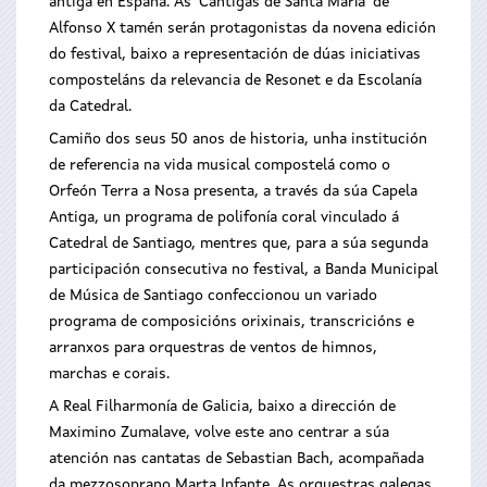
antiga en España. As ‘Cantigas de Santa María’ de
Alfonso X tamén serán protagonistas da novena edición
do festival, baixo a representación de dúas iniciativas
composteláns da relevancia de Resonet e da Escolanía
da Catedral.
Camiño dos seus 50 anos de historia, unha institución
de referencia na vida musical compostelá como o
Orfeón Terra a Nosa presenta, a través da súa Capela
Antiga, un programa de polifonía coral vinculado á
Catedral de Santiago, mentres que, para a súa segunda
participación consecutiva no festival, a Banda Municipal
de Música de Santiago confeccionou un variado
programa de composicións orixinais, transcricións e
arranxos para orquestras de ventos de himnos,
marchas e corais.
A Real Filharmonía de Galicia, baixo a dirección de
Maximino Zumalave, volve este ano centrar a súa
atención nas cantatas de Sebastian Bach, acompañada
da mezzosoprano Marta Infante. As orquestras galegas