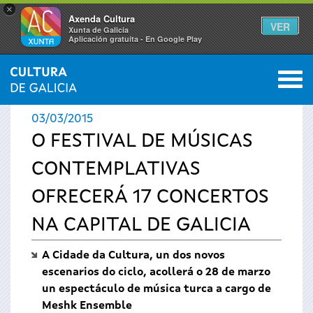
×
Axenda Cultura
VER
Xunta de Galicia
Aplicación gratuíta - En Google Play
Saltar al menú
M
INICIO
›
ACTUALIDADE
0
Vostede
03/03/2015
está
O FESTIVAL DE MÚSICAS
CONTEMPLATIVAS
aquí
OFRECERÁ 17 CONCERTOS
NA CAPITAL DE GALICIA
A Cidade da Cultura, un dos novos
escenarios do ciclo, acollerá o 28 de marzo
un espectáculo de música turca a cargo de
Meshk Ensemble