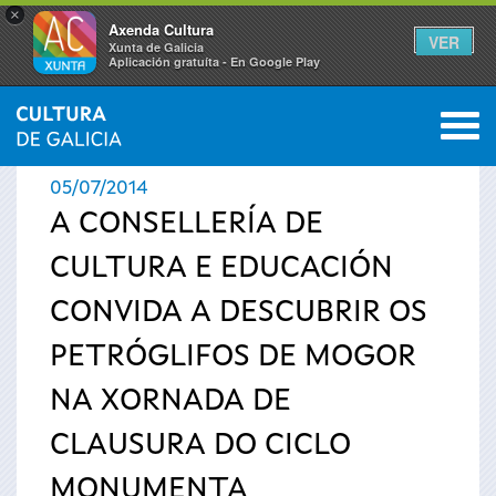
×
Axenda Cultura
VER
Xunta de Galicia
Aplicación gratuíta - En Google Play
Saltar al menú
M
INICIO
›
ACTUALIDADE
0
Vostede
05/07/2014
está
A CONSELLERÍA DE
CULTURA E EDUCACIÓN
aquí
CONVIDA A DESCUBRIR OS
PETRÓGLIFOS DE MOGOR
NA XORNADA DE
CLAUSURA DO CICLO
MONUMENTA