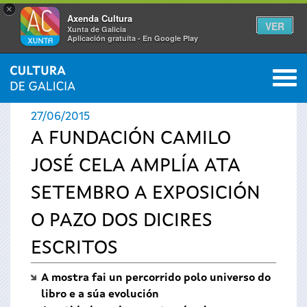
×
Axenda Cultura
VER
Xunta de Galicia
Aplicación gratuíta - En Google Play
Saltar al menú
M
INICIO
›
ACTUALIDADE
0
Vostede
27/06/2015
está
A FUNDACIÓN CAMILO
JOSÉ CELA AMPLÍA ATA
aquí
SETEMBRO A EXPOSICIÓN
O PAZO DOS DICIRES
ESCRITOS
A mostra fai un percorrido polo universo do
libro e a súa evolución