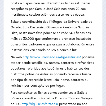
posta a disposición na Internet das fichas asturianas
recopiladas por Camilo José Cela nos anos 70 coa
inestimable colaboración dos carteiros da época.
Baixo a coordinación dos filólogos da Universidade de
Oviedo, Luis Casteleiro Oliveros e Ramón de 'Andrés
Díaz, nesta nova fase póñense en rede 540 fichas das
máis de 30.000 que conforman o proxecto inacabado
do escritor padronés e que grazas á colaboración entre
institucións van saíndo pouco a pouco á luz.
Na web
http://www.unioviedo.es/dgpeasturies/
pódense
atopar dende xentilicios, nomes, cantares e refraneiros
populares referidos aos topónimos e habitantes dos
distintos pobos de Asturias podendo facerse a busca
por tipo de expresión (xentilicio, nome, cantares ou
refráns), por concepto ou por lugar.
Para consultar as fichas correspondentes a Galicia
pódese consultar o Portal de Ditados Tópicos Galegos
do ILG
http://ilg.usc.es/ditados/
presentado no ano