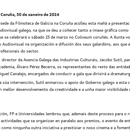
 Coruña, 30 de xaneiro de 2024
 sede da Filmoteca de Galicia na Coruña acolleu esta mañá a presenta
udiovisual galego, na que se deu a coñecer tanto a imaxe gráfica como 
ue se celebrará o sábado 23 de marzo no Coliseum coruñés. A Xunta v
o Audiovisual na organización e difusión dos seus galardóns, aos que 
rofesionais do sector.
 director da Axencia Galega das Industrias Culturais, Jacobo Sutil, pa
cademia, Álvaro Pérez Becerra, os representantes do resto das entidad
iguel Canalejo, encargados de conducir a gala que dirixirá a dramatur
a súa intervención, Sutil enmarcou o apoio do Goberno galego a esta
n mellor desenvolvemento da creatividade e a unha maior visibilidade 
ación, FP e Universidades lembrou que, ademais deste proceso para 
actividades que se organizan en paralelo aos premios, o evento de ent
 como ningunha outra iniciativa a prestixiar o noso cinema e a fomenta