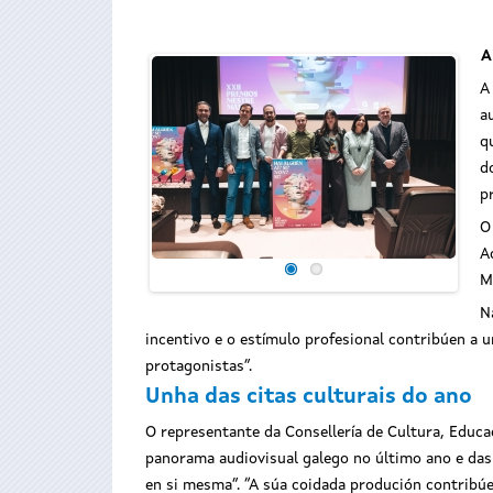
A
A
a
q
d
p
O
A
M
N
incentivo e o estímulo profesional contribúen a u
protagonistas”.
Unha das citas culturais do ano
O representante da Consellería de Cultura, Educ
panorama audiovisual galego no último ano e das 
en si mesma”. “A súa coidada produción contribúe