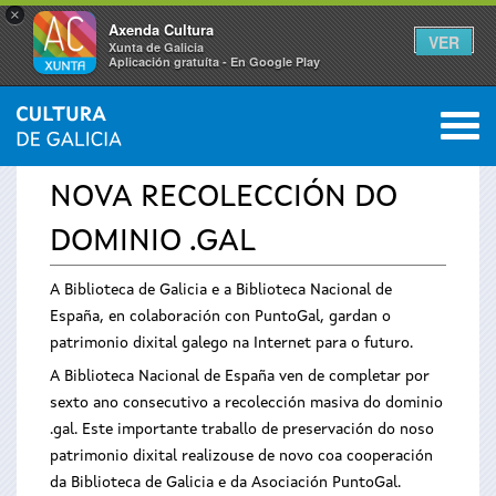
×
Axenda Cultura
VER
Xunta de Galicia
Aplicación gratuíta - En Google Play
Saltar al menú
M
INICIO
›
SERVIZOS
›
AVISOS
0
Vostede
NOVA RECOLECCIÓN DO
está
DOMINIO .GAL
aquí
A Biblioteca de Galicia e a Biblioteca Nacional de
España, en colaboración con PuntoGal, gardan o
patrimonio dixital galego na Internet para o futuro.
A Biblioteca Nacional de España ven de completar por
sexto ano consecutivo a recolección masiva do dominio
.gal. Este importante traballo de preservación do noso
patrimonio dixital realizouse de novo coa cooperación
da Biblioteca de Galicia e da Asociación PuntoGal.