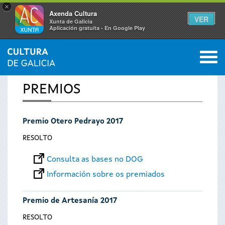
×
Axenda Cultura
VER
Xunta de Galicia
Aplicación gratuíta - En Google Play
Saltar al menú
M
INICIO
0
Vostede
PREMIOS
está
Premio Otero Pedrayo 2017
aquí
RESOLTO
Consulta as bases no DOG
Información sobre os premiados
Premio de Artesanía 2017
RESOLTO