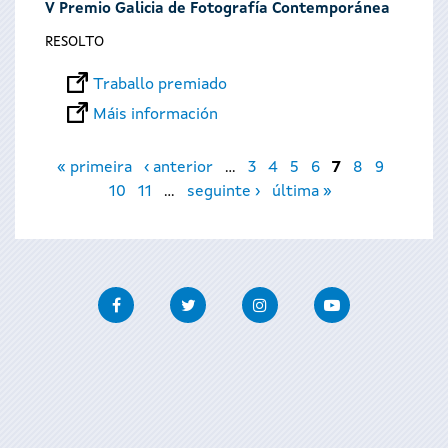
V Premio Galicia de Fotografía Contemporánea
RESOLTO
Traballo premiado
Máis información
Páxinas
« primeira
‹ anterior
…
3
4
5
6
7
8
9
10
11
…
seguinte ›
última »
Facebook
Twitter
Instagram
Youtube