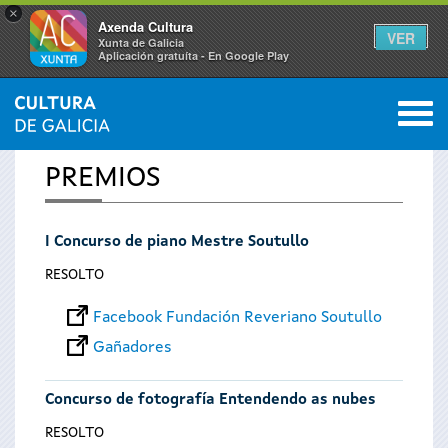
×
Axenda Cultura
VER
Xunta de Galicia
Aplicación gratuíta - En Google Play
Saltar al menú
M
INICIO
0
Vostede
PREMIOS
está
I Concurso de piano Mestre Soutullo
aquí
RESOLTO
Facebook Fundación Reveriano Soutullo
Gañadores
Concurso de fotografía Entendendo as nubes
RESOLTO