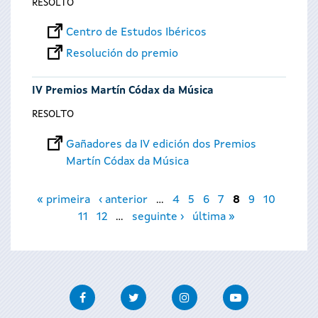
RESOLTO
Centro de Estudos Ibéricos
Resolución do premio
IV Premios Martín Códax da Música
RESOLTO
Gañadores da IV edición dos Premios
Martín Códax da Música
Páxinas
« primeira
‹ anterior
…
4
5
6
7
8
9
10
11
12
…
seguinte ›
última »
Facebook
Twitter
Instagram
Youtube