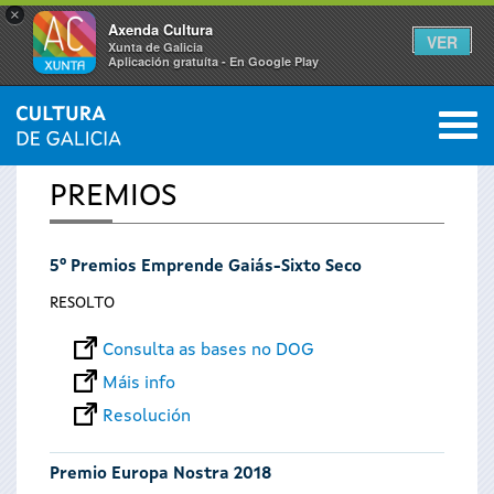
×
Axenda Cultura
VER
Xunta de Galicia
Aplicación gratuíta - En Google Play
Saltar al menú
M
INICIO
0
Vostede
PREMIOS
está
5º Premios Emprende Gaiás-Sixto Seco
aquí
RESOLTO
Consulta as bases no DOG
Máis info
Resolución
Premio Europa Nostra 2018