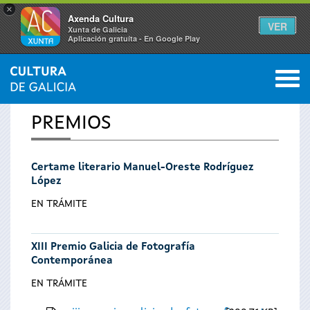
×
Axenda Cultura
VER
Xunta de Galicia
Aplicación gratuíta - En Google Play
Saltar al menú
M
INICIO
0
Vostede
PREMIOS
está
Certame literario Manuel-Oreste Rodríguez
aquí
López
EN TRÁMITE
XIII Premio Galicia de Fotografía
Contemporánea
EN TRÁMITE