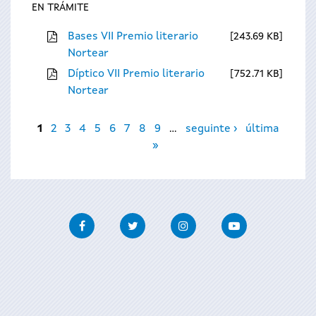
EN TRÁMITE
Bases VII Premio literario
243.69 KB
Nortear
Díptico VII Premio literario
752.71 KB
Nortear
Páxinas
1
2
3
4
5
6
7
8
9
…
seguinte ›
última
»
Facebook
Twitter
Instagram
Youtube