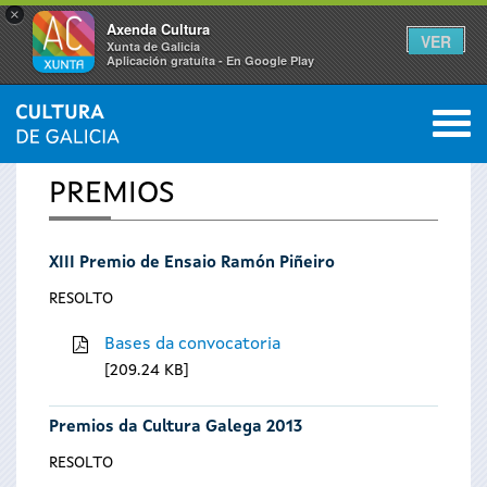
×
Axenda Cultura
VER
Xunta de Galicia
Aplicación gratuíta - En Google Play
Saltar al menú
M
INICIO
0
Vostede
PREMIOS
está
XIII Premio de Ensaio Ramón Piñeiro
aquí
RESOLTO
Bases da convocatoria
209.24 KB
Premios da Cultura Galega 2013
RESOLTO