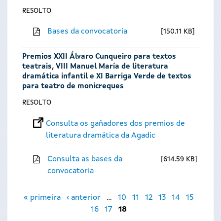
RESOLTO
Bases da convocatoria
150.11 KB
Premios XXII Álvaro Cunqueiro para textos
teatrais, VIII Manuel María de literatura
dramática infantil e XI Barriga Verde de textos
para teatro de monicreques
RESOLTO
Consulta os gañadores dos premios de
literatura dramática da Agadic
Consulta as bases da
614.59 KB
convocatoria
Páxinas
« primeira
‹ anterior
…
10
11
12
13
14
15
16
17
18