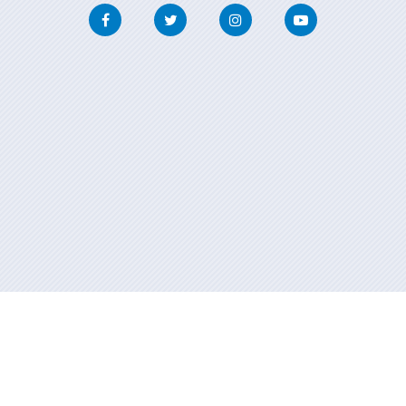
Facebook
Twitter
Instagram
Youtube
Información mantida e publicada na internet pola Xunta de Galicia
Atención á cidadanía