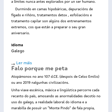
a límites nunca antes explorados por un ser humano.
Durmindo en camas hipobáricas, depuracións de
fígado e riñóns, tratamentos detox , esfoliacións e
tratamento capilar son algúns dos entrenamentos
extremos, cos que están a preparar o seu gran
aniversario.
Idioma
Galego
Ler máis
acerca
Falo porque me peta
de
Concerto
Atopámonos no ano 107 d.CE. (despois de Celso Emilio)
de
ou ano 2019 nalgunhas civilizacións.
Festicultores
Unha viaxe escénica, máxica e lingüística percorre cada
Troupe
recanto do país, amosando as anormalidades decotío no
uso do galego, a realidade laboral do idioma e a
marabilla de posuír un “Monte Pindo” de fala propia,