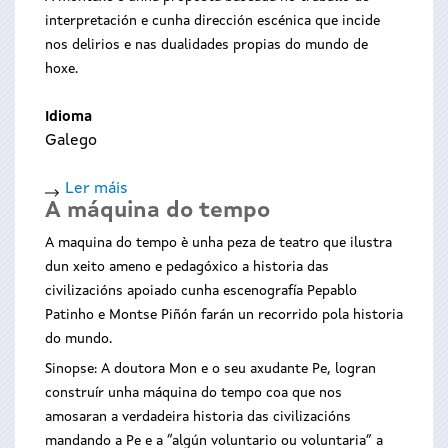
interpretación e cunha dirección escénica que incide
nos delirios e nas dualidades propias do mundo de
hoxe.
Idioma
Galego
Ler máis
acerca
A máquina do tempo
de
Cinco
A maquina do tempo è unha peza de teatro que ilustra
minutos
dun xeito ameno e pedagóxico a historia das
sin
civilizacións apoiado cunha escenografía Pepablo
respirar
Patinho e Montse Piñón farán un recorrido pola historia
do mundo.
Sinopse: A doutora Mon e o seu axudante Pe, logran
construír unha máquina do tempo coa que nos
amosaran a verdadeira historia das civilizacións
mandando a Pe e a “algún voluntario ou voluntaria” a