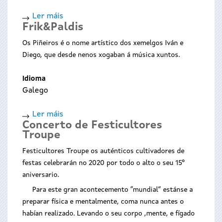
Ler máis
acerca
Frik&Paldis
de
Concerto
Os Piñeiros é o nome artístico dos xemelgos Iván e
de
Diego, que desde nenos xogaban á música xuntos.
Cristian
Leggiero
Idioma
&
Galego
Paty
Lesta
Ler máis
acerca
Concerto de Festicultores
de
Troupe
Frik&Paldis
Festicultores Troupe os auténticos cultivadores de
festas celebrarán no 2020 por todo o alto o seu 15º
aniversario.
Para este gran acontecemento “mundial” estánse a
preparar física e mentalmente, coma nunca antes o
habían realizado. Levando o seu corpo ,mente, e fígado