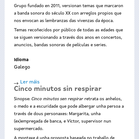
Clone
Grupo fundado en 2011, versionan temas que marcaron
of
a banda sonora do século XX con arreglos propios que
Inexplicable
nos envocan as lembranzas das vivenzas da época.
(Un
Temas recoñecidos por público de todas as edades que
engano
se siguen versionando a través dos anos en concertos,
entretido)
anuncios, bandas sonoras de películas e series.
Idioma
Galego
Ler máis
acerca
Cinco minutos sin respirar
de
La
Sinopse:
Cinco minutos sen respirar
retrata os anhelos,
Habitación
o medo e a escuridade que pode albergar unha persoa a
de
través de dous personaxes: Margarita, unha
la
(ex)empregada de banca, e Víctor, supervisor nun
música
supermercado.
A montaxe é unha proposta baseada no traballo de