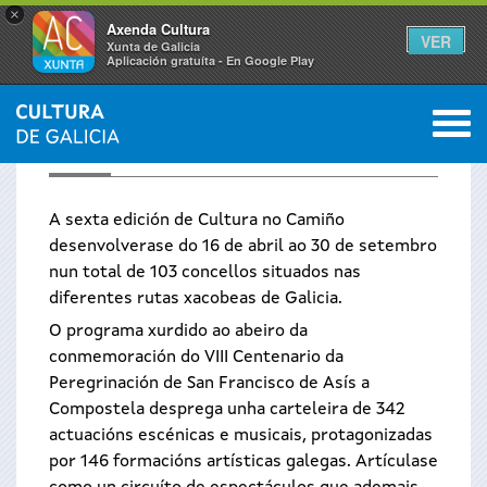
×
Axenda Cultura
VER
Xunta de Galicia
Aplicación gratuíta - En Google Play
Saltar al menú
M
CULTURA NO CAMIÑO
A sexta edición de Cultura no Camiño
desenvolverase do 16 de abril ao 30 de setembro
nun total de 103 concellos situados nas
diferentes rutas xacobeas de Galicia.
O programa xurdido ao abeiro da
conmemoración do VIII Centenario da
Peregrinación de San Francisco de Asís a
Compostela desprega unha carteleira de 342
actuacións escénicas e musicais, protagonizadas
por 146 formacións artísticas galegas. Artículase