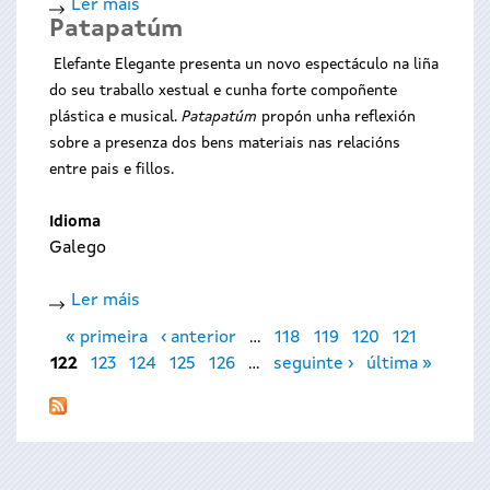
Ler máis
acerca
Patapatúm
de
Abraios
Elefante Elegante presenta un novo espectáculo na liña
de
do seu traballo xestual e cunha forte compoñente
rúa
plástica e musical.
Patapatúm
propón unha reflexión
sobre a presenza dos bens materiais nas relacións
entre pais e fillos.
Idioma
Galego
Ler máis
acerca
Páxinas
de
« primeira
‹ anterior
…
118
119
120
121
Patapatúm
122
123
124
125
126
…
seguinte ›
última »