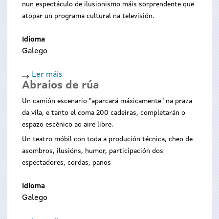
nun espectáculo de ilusionismo máis sorprendente que
atopar un programa cultural na televisión.
Idioma
Galego
Ler máis
acerca
Abraios de rúa
de
Falo
Un camión escenario "aparcará máxicamente" na praza
porque
da vila, e tanto el coma 200 cadeiras, completarán o
me
espazo escénico ao aire libre.
peta
Un teatro móbil con toda a produción técnica, cheo de
asombros, ilusións, humor, participación dos
espectadores, cordas, panos
Idioma
Galego