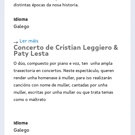
distintas épocas da nosa historia.
Idioma
Galego
Ler máis
acerca
Concerto de Cristian Leggiero &
de
Paty Lesta
A
máquina
O dúo, compuesto por piano e voz, ten unha ampla
do
traxectoria en concertos. Neste espectáculo, queren
tempo
render unha homenaxe á muller, para iso realizarán
cancións con nome de muller, cantadas por unha
muller, escritas por unha muller ou que trata temas
como o maltrato
Idioma
Galego