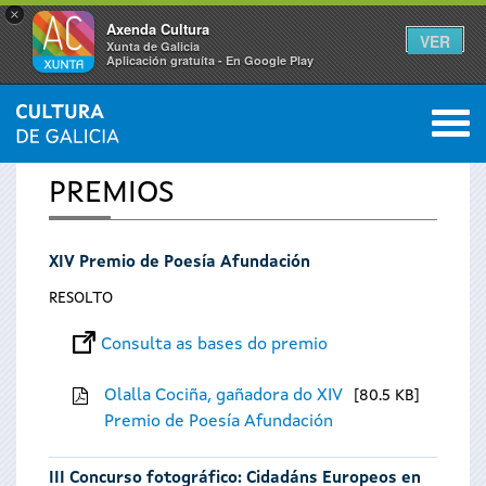
×
Axenda Cultura
VER
Xunta de Galicia
Aplicación gratuíta - En Google Play
Saltar al menú
M
INICIO
0
Vostede
PREMIOS
está
XIV Premio de Poesía Afundación
aquí
RESOLTO
Consulta as bases do premio
Olalla Cociña, gañadora do XIV
80.5 KB
Premio de Poesía Afundación
III Concurso fotográfico: Cidadáns Europeos en