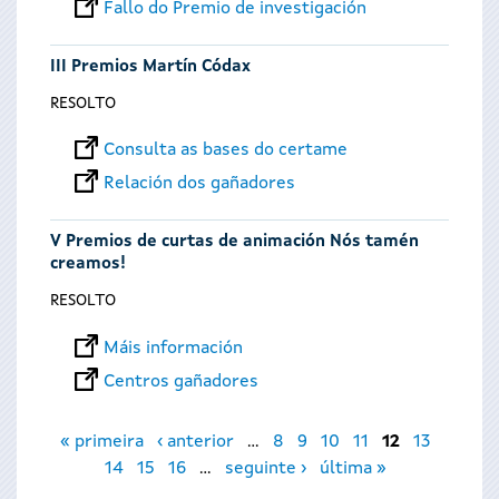
Fallo do Premio de investigación
III Premios Martín Códax
RESOLTO
Consulta as bases do certame
Relación dos gañadores
V Premios de curtas de animación Nós tamén
creamos!
RESOLTO
Máis información
Centros gañadores
Páxinas
« primeira
‹ anterior
…
8
9
10
11
12
13
14
15
16
…
seguinte ›
última »