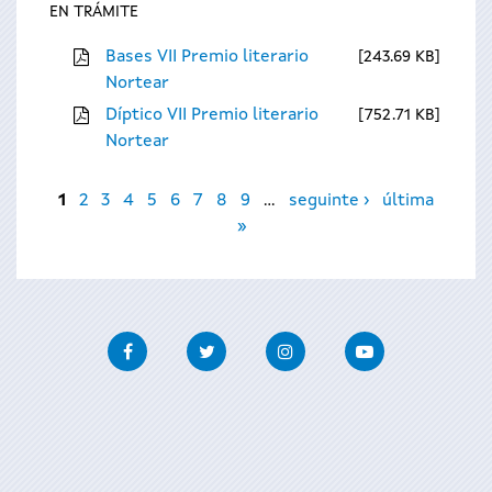
EN TRÁMITE
Bases VII Premio literario
243.69 KB
Nortear
Díptico VII Premio literario
752.71 KB
Nortear
Páxinas
1
2
3
4
5
6
7
8
9
…
seguinte ›
última
»
Facebook
Twitter
Instagram
Youtube