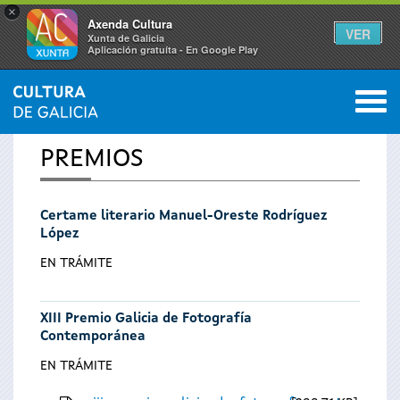
×
Axenda Cultura
VER
Xunta de Galicia
Aplicación gratuíta - En Google Play
Saltar al menú
M
INICIO
0
Vostede
PREMIOS
está
Certame literario Manuel-Oreste Rodríguez
aquí
López
EN TRÁMITE
XIII Premio Galicia de Fotografía
Contemporánea
EN TRÁMITE