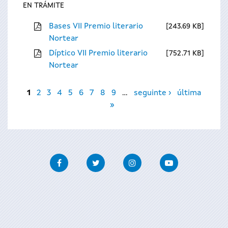
EN TRÁMITE
Bases VII Premio literario
243.69 KB
Nortear
Díptico VII Premio literario
752.71 KB
Nortear
Páxinas
1
2
3
4
5
6
7
8
9
…
seguinte ›
última
»
Facebook
Twitter
Instagram
Youtube