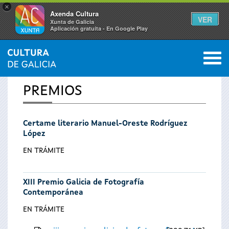
×
Axenda Cultura
VER
Xunta de Galicia
Aplicación gratuíta - En Google Play
Saltar al menú
M
INICIO
0
Vostede
PREMIOS
está
Certame literario Manuel-Oreste Rodríguez
aquí
López
EN TRÁMITE
XIII Premio Galicia de Fotografía
Contemporánea
EN TRÁMITE