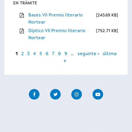
EN TRÁMITE
Bases VII Premio literario
243.69 KB
Nortear
Díptico VII Premio literario
752.71 KB
Nortear
Páxinas
1
2
3
4
5
6
7
8
9
…
seguinte ›
última
»
Facebook
Twitter
Instagram
Youtube