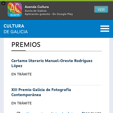
×
Axenda Cultura
VER
Xunta de Galicia
Aplicación gratuíta - En Google Play
Saltar al menú
M
INICIO
0
Vostede
PREMIOS
está
Certame literario Manuel-Oreste Rodríguez
aquí
López
EN TRÁMITE
XIII Premio Galicia de Fotografía
Contemporánea
EN TRÁMITE