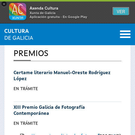
×
Axenda Cultura
VER
Xunta de Galicia
Aplicación gratuíta - En Google Play
Saltar al menú
M
INICIO
0
Vostede
PREMIOS
está
Certame literario Manuel-Oreste Rodríguez
aquí
López
EN TRÁMITE
XIII Premio Galicia de Fotografía
Contemporánea
EN TRÁMITE