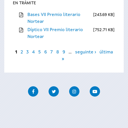
EN TRÁMITE
Bases VII Premio literario
243.69 KB
Nortear
Díptico VII Premio literario
752.71 KB
Nortear
Páxinas
1
2
3
4
5
6
7
8
9
…
seguinte ›
última
»
Facebook
Twitter
Instagram
Youtube