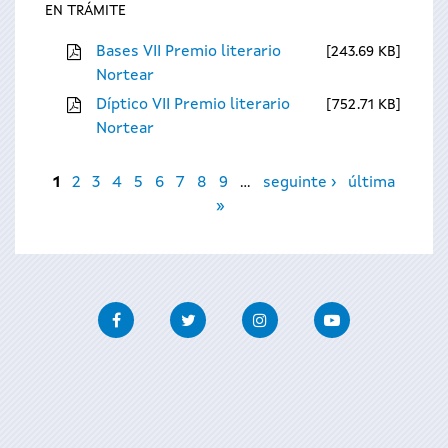
EN TRÁMITE
Bases VII Premio literario
243.69 KB
Nortear
Díptico VII Premio literario
752.71 KB
Nortear
Páxinas
1
2
3
4
5
6
7
8
9
…
seguinte ›
última
»
Facebook
Twitter
Instagram
Youtube