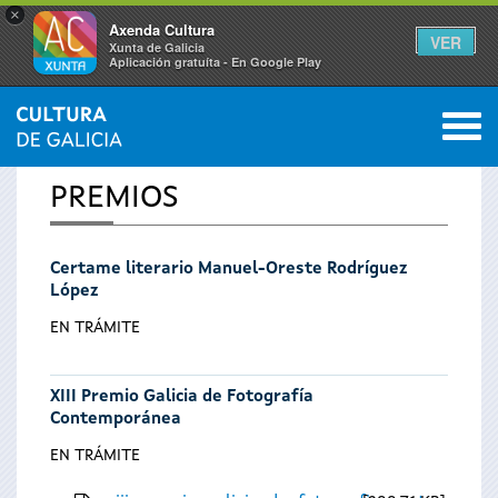
×
Axenda Cultura
VER
Xunta de Galicia
Aplicación gratuíta - En Google Play
Saltar al menú
M
INICIO
0
Vostede
PREMIOS
está
Certame literario Manuel-Oreste Rodríguez
aquí
López
EN TRÁMITE
XIII Premio Galicia de Fotografía
Contemporánea
EN TRÁMITE