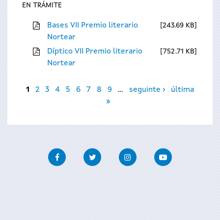
EN TRÁMITE
Bases VII Premio literario
243.69 KB
Nortear
Díptico VII Premio literario
752.71 KB
Nortear
Páxinas
1
2
3
4
5
6
7
8
9
…
seguinte ›
última
»
Facebook
Twitter
Instagram
Youtube