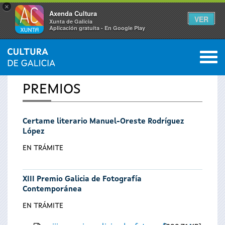
×
Axenda Cultura
VER
Xunta de Galicia
Aplicación gratuíta - En Google Play
Saltar al menú
M
INICIO
0
Vostede
PREMIOS
está
Certame literario Manuel-Oreste Rodríguez
aquí
López
EN TRÁMITE
XIII Premio Galicia de Fotografía
Contemporánea
EN TRÁMITE