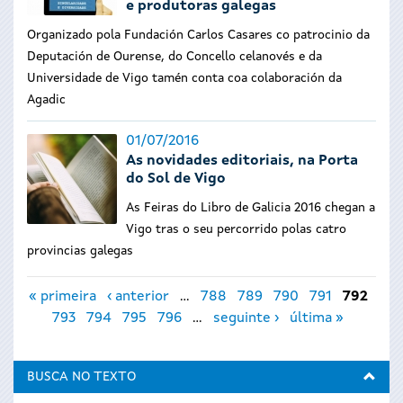
e produtoras galegas
Organizado pola Fundación Carlos Casares co patrocinio da
Deputación de Ourense, do Concello celanovés e da
Universidade de Vigo tamén conta coa colaboración da
Agadic
01/07/2016
As novidades editoriais, na Porta
do Sol de Vigo
As Feiras do Libro de Galicia 2016 chegan a
Vigo tras o seu percorrido polas catro
provincias galegas
Páxinas
« primeira
‹ anterior
…
788
789
790
791
792
793
794
795
796
…
seguinte ›
última »
BUSCA NO TEXTO