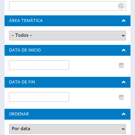
ÁREA TEMÁTICA
DATA DE INICIO
Data
de
inicio
DATA DE FIN
Data
de
fin
ORDENAR