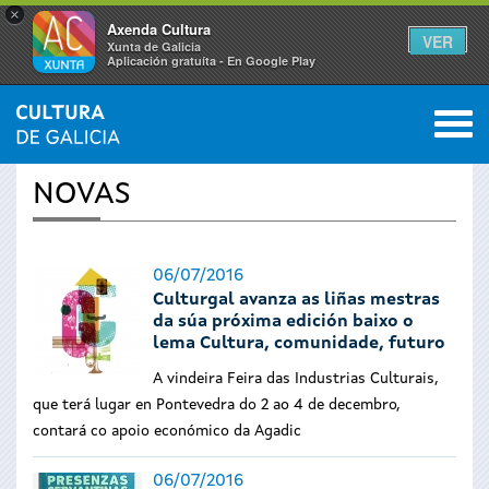
×
Axenda Cultura
VER
Xunta de Galicia
Aplicación gratuíta - En Google Play
Saltar al menú
M
INICIO
›
ACTUALIDADE
0
Vostede
NOVAS
está
aquí
06/07/2016
Culturgal avanza as liñas mestras
da súa próxima edición baixo o
lema Cultura, comunidade, futuro
A vindeira Feira das Industrias Culturais,
que terá lugar en Pontevedra do 2 ao 4 de decembro,
contará co apoio económico da Agadic
06/07/2016