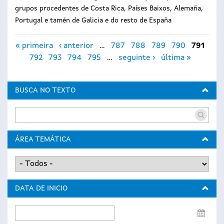
grupos procedentes de Costa Rica, Países Baixos, Alemaña,
Portugal e tamén de Galicia e do resto de España
Páxinas
« primeira
‹ anterior
…
787
788
789
790
791
792
793
794
795
…
seguinte ›
última »
BUSCA NO TEXTO
ÁREA TEMÁTICA
DATA DE INICIO
Data
de