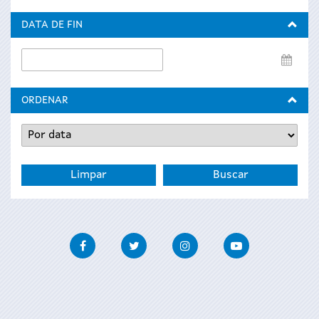
inicio
DATA DE FIN
Data
de
fin
ORDENAR
Facebook
Twitter
Instagram
Youtube