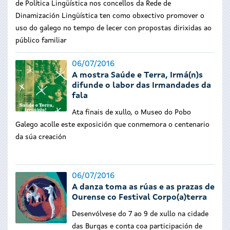
de Política Lingüística nos concellos da Rede de
Dinamización Lingüística ten como obxectivo promover o
uso do galego no tempo de lecer con propostas dirixidas ao
público familiar
06/07/2016
A mostra Saúde e Terra, Irmá(n)s
difunde o labor das Irmandades da
fala
Ata finais de xullo, o Museo do Pobo
Galego acolle este exposición que conmemora o centenario
da súa creación
06/07/2016
A danza toma as rúas e as prazas de
Ourense co Festival Corpo(a)terra
Desenvólvese do 7 ao 9 de xullo na cidade
das Burgas e conta coa participación de