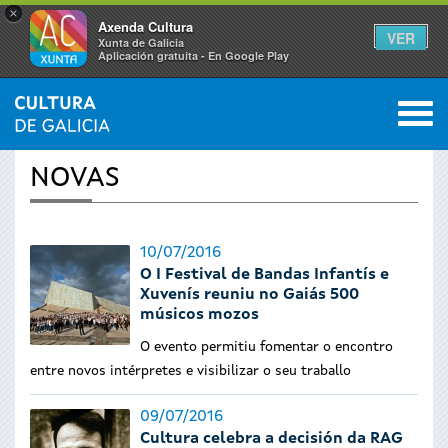
×
Axenda Cultura
VER
Xunta de Galicia
Aplicación gratuíta - En Google Play
Saltar al menú
M
INICIO
›
ACTUALIDADE
0
Vostede
NOVAS
está
aquí
10/07/2016
O I Festival de Bandas Infantís e
Xuvenís reuniu no Gaiás 500
músicos mozos
O evento permitiu fomentar o encontro
entre novos intérpretes e visibilizar o seu traballo
09/07/2016
Cultura celebra a decisión da RAG