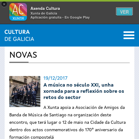
×
Axenda Cultura
VER
Xunta de Galicia
Aplicación gratuíta - En Google Play
Saltar al menú
M
INICIO
›
ACTUALIDADE
0
Vostede
NOVAS
está
aquí
19/12/2017
A música no século XXI, unha
xornada para a reflexión sobre os
retos do sector
A Xunta apoia a Asociación de Amigos da
Banda de Música de Santiago na organización deste
encontro, que terá lugar o 12 de maio na Cidade da Cultura
dentro dos actos conmemorativos do 170º aniversario da
formación compostelá