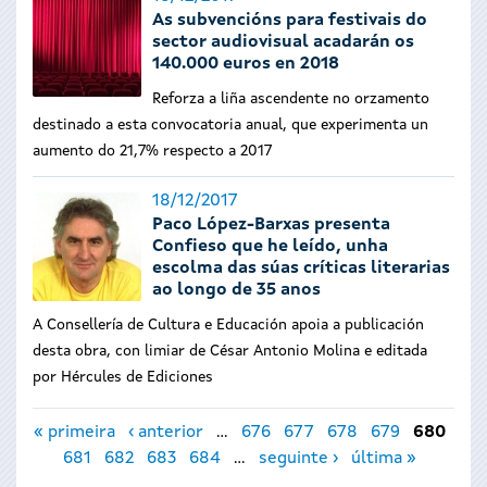
As subvencións para festivais do
sector audiovisual acadarán os
140.000 euros en 2018
Reforza a liña ascendente no orzamento
destinado a esta convocatoria anual, que experimenta un
aumento do 21,7% respecto a 2017
18/12/2017
Paco López-Barxas presenta
Confieso que he leído, unha
escolma das súas críticas literarias
ao longo de 35 anos
A Consellería de Cultura e Educación apoia a publicación
desta obra, con limiar de César Antonio Molina e editada
por Hércules de Ediciones
Páxinas
« primeira
‹ anterior
…
676
677
678
679
680
681
682
683
684
…
seguinte ›
última »