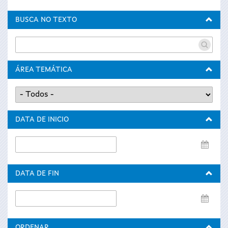
BUSCA NO TEXTO
ÁREA TEMÁTICA
DATA DE INICIO
Data
de
inicio
DATA DE FIN
Data
de
fin
ORDENAR