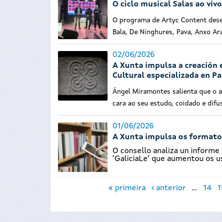
O ciclo musical Salas ao viv
O programa de Artyc Content dese
Bala, De Ninghures, Pava, Anxo A
02/06/2026
A Xunta impulsa a creación 
Cultural especializada en P
Ángel Miramontes salienta que o 
cara ao seu estudo, coidado e difu
01/06/2026
A Xunta impulsa os formatos
O consello analiza un informe
‘GaliciaLe’ que aumentou os 
Páxinas
« primeira
‹ anterior
…
14
1