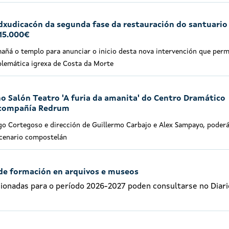
dxudicacón da segunda fase da restauración do santuario
415.000€
mañá o templo para anunciar o inicio desta nova intervención que perm
blemática igrexa de Costa da Morte
no Salón Teatro 'A furia da amanita' do Centro Dramático
 compañía Redrum
go Cortegoso e dirección de Guillermo Carbajo e Alex Sampayo, poderá
scenario compostelán
 de formación en arquivos e museos
cionadas para o período 2026-2027 poden consultarse no Diari