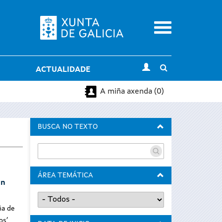
Menu
Toggle
ACTUALIDADE
search
A miña axenda (0)
BUSCA NO TEXTO
ÁREA TEMÁTICA
Un
ña de
sos’