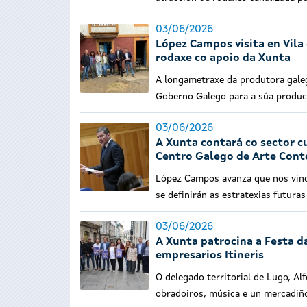
03/06/2026
López Campos visita en Vila 
rodaxe co apoio da Xunta
A longametraxe da produtora gale
Goberno Galego para a súa produc
03/06/2026
A Xunta contará co sector cu
Centro Galego de Arte Con
López Campos avanza que nos vinde
se definirán as estratexias futur
03/06/2026
A Xunta patrocina a Festa d
empresarios Itineris
O delegado territorial de Lugo, Al
obradoiros, música e un mercadiño