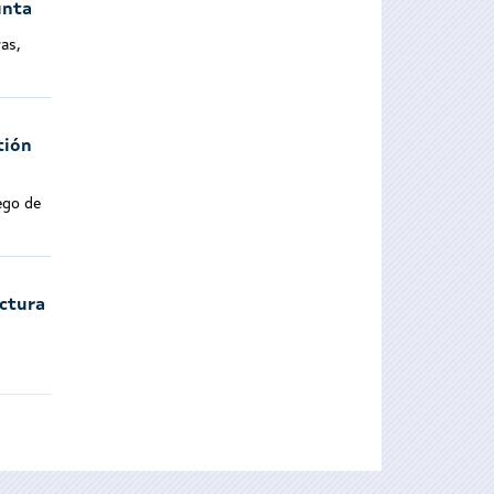
unta
as,
tión
ego de
ectura