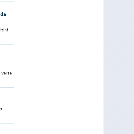
 da
itirá
 verse
o