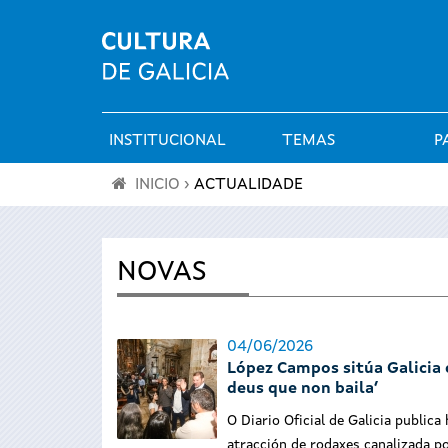
INSTITUCIONAL
TEMAS
P
Menú
INICIO
›
ACTUALIDADE
principal
Vostede
está
NOVAS
aquí
04/06/2026
López Campos sitúa Galicia 
deus que non baila’
O Diario Oficial de Galicia public
atracción de rodaxes canalizada po