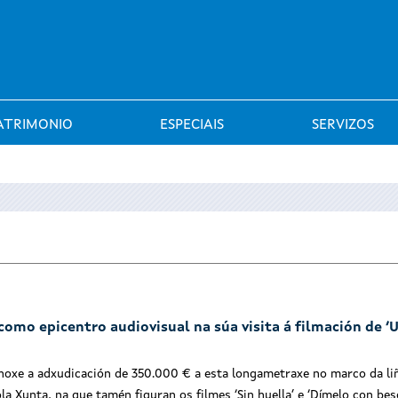
Saltar al menú
ATRIMONIO
ESPECIAIS
SERVIZOS
como epicentro audiovisual na súa visita á filmación de ‘
a hoxe a adxudicación de 350.000 € a esta longametraxe no marco da li
la Xunta, na que tamén figuran os filmes ‘Sin huella’ e ‘Dímelo con be