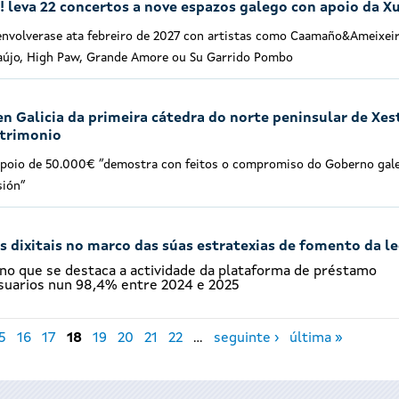
o! leva 22 concertos a nove espazos galego con apoio da X
nvolverase ata febreiro de 2027 con artistas como Caamaño&Ameixeir
raújo, High Paw, Grande Amore ou Su Garrido Pombo
en Galicia da primeira cátedra do norte peninsular de Xes
atrimonio
apoio de 50.000€ “demostra con feitos o compromiso do Goberno gal
sión”
 dixitais no marco das súas estratexias de fomento da l
 no que se destaca a actividade da plataforma de préstamo
usuarios nun 98,4% entre 2024 e 2025
5
16
17
18
19
20
21
22
…
seguinte ›
última »