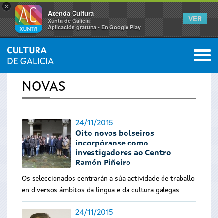
×
Axenda Cultura
VER
Xunta de Galicia
Aplicación gratuíta - En Google Play
Saltar al menú
M
INICIO
›
ACTUALIDADE
0
Vostede
NOVAS
está
aquí
24/11/2015
Oito novos bolseiros
incorpóranse como
investigadores ao Centro
Ramón Piñeiro
Os seleccionados centrarán a súa actividade de traballo
en diversos ámbitos da lingua e da cultura galegas
24/11/2015