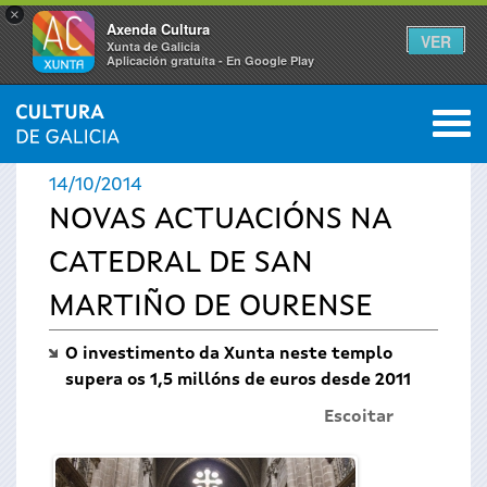
×
Axenda Cultura
VER
Xunta de Galicia
Aplicación gratuíta - En Google Play
Saltar al menú
M
INICIO
›
ACTUALIDADE
0
Vostede
14/10/2014
está
NOVAS ACTUACIÓNS NA
CATEDRAL DE SAN
aquí
MARTIÑO DE OURENSE
O investimento da Xunta neste templo
supera os 1,5 millóns de euros desde 2011
Escoitar