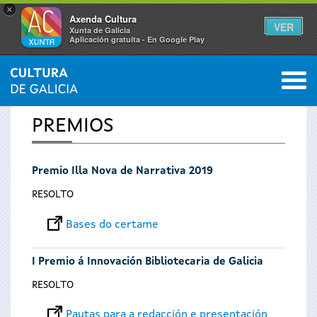
×
Axenda Cultura
VER
Xunta de Galicia
Aplicación gratuíta - En Google Play
Saltar al menú
M
INICIO
0
Vostede
PREMIOS
está
Premio Illa Nova de Narrativa 2019
aquí
RESOLTO
Bases do certame
I Premio á Innovación Bibliotecaria de Galicia
RESOLTO
Pautas para a redacción e presentación