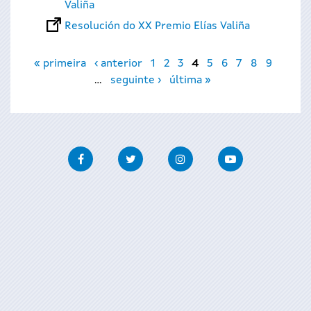
Valiña
Resolución do XX Premio Elías Valiña
Páxinas
« primeira
‹ anterior
1
2
3
4
5
6
7
8
9
…
seguinte ›
última »
Facebook
Twitter
Instagram
Youtube