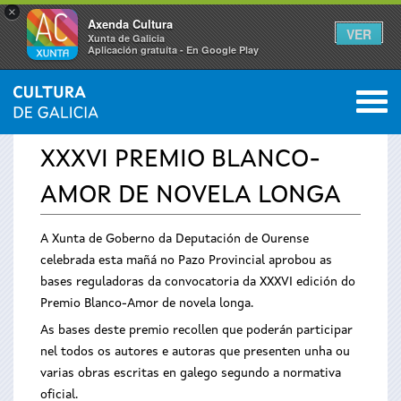
×
Axenda Cultura
VER
Xunta de Galicia
Aplicación gratuíta - En Google Play
Saltar al menú
M
INICIO
›
SERVIZOS
›
PREMIOS
0
Vostede
XXXVI PREMIO BLANCO-
está
AMOR DE NOVELA LONGA
aquí
A Xunta de Goberno da Deputación de Ourense
celebrada esta mañá no Pazo Provincial aprobou as
bases reguladoras da convocatoria da XXXVI edición do
Premio Blanco-Amor de novela longa​.
As bases deste premio recollen que poderán participar
nel todos os autores e autoras que presenten unha ou
varias obras escritas en galego segundo a normativa
oficial.