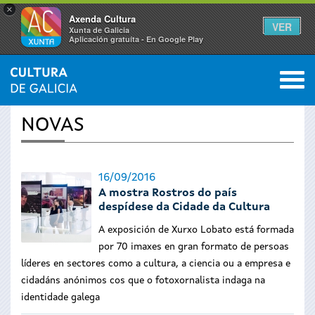
×
Axenda Cultura
VER
Xunta de Galicia
Aplicación gratuíta - En Google Play
Saltar al menú
M
INICIO
›
ACTUALIDADE
0
Vostede
NOVAS
está
aquí
16/09/2016
A mostra Rostros do país
despídese da Cidade da Cultura
A exposición de Xurxo Lobato está formada
por 70 imaxes en gran formato de persoas
líderes en sectores como a cultura, a ciencia ou a empresa e
cidadáns anónimos cos que o fotoxornalista indaga na
identidade galega