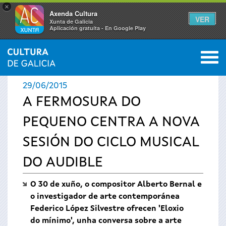
×
Axenda Cultura
VER
Xunta de Galicia
Aplicación gratuíta - En Google Play
Saltar al menú
M
INICIO
›
ACTUALIDADE
0
Vostede
29/06/2015
está
A FERMOSURA DO
PEQUENO CENTRA A NOVA
aquí
SESIÓN DO CICLO MUSICAL
DO AUDIBLE
O 30 de xuño, o compositor Alberto Bernal e
o investigador de arte contemporánea
Federico López Silvestre ofrecen 'Eloxio
do mínimo', unha conversa sobre a arte