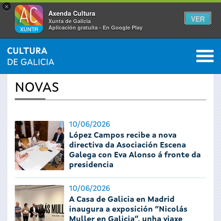
×
Axenda Cultura
VER
Xunta de Galicia
Aplicación gratuíta - En Google Play
Saltar al menú
M
INICIO
›
ACTUALIDADE
0
Vostede
NOVAS
está
aquí
10/06/2026
López Campos recibe a nova
directiva da Asociación Escena
Galega con Eva Alonso á fronte da
presidencia
10/06/2026
A Casa de Galicia en Madrid
inaugura a exposición “Nicolás
Muller en Galicia”, unha viaxe