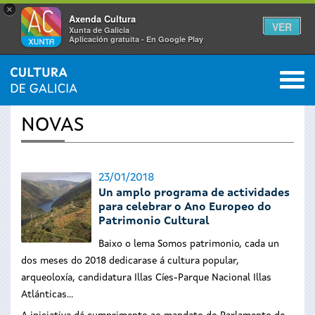
×
Axenda Cultura
VER
Xunta de Galicia
Aplicación gratuíta - En Google Play
Saltar al menú
M
INICIO
›
ACTUALIDADE
0
Vostede
NOVAS
está
aquí
23/01/2018
Un amplo programa de actividades
para celebrar o Ano Europeo do
Patrimonio Cultural
Baixo o lema Somos patrimonio, cada un
dos meses do 2018 dedicarase á cultura popular,
arqueoloxía, candidatura Illas Cíes-Parque Nacional Illas
Atlánticas...