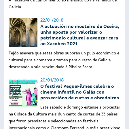
A iniciativa dá cumprimento ao mandato do Parlamento de
Galicia
22/01/2018
A actuación no mosteiro de Oseira,
unha aposta por valorizar o
patrimonio cultural e avanzar cara
ao Xacobeo 2021
Fejóo asevera que estas obras suporán un pulo económico e
cultural para a comarca e tamén para o resto de Galicia,
destacando a súa proximidade á Ribeira Sacra
20/01/2018
O festival PequeFilmes celebra o
cinema infantil no Gaiás con
proxeccións de curtas e obradoiros
Este sábado e domingo estanse a proxectar
na Cidade da Cultura máis dun cento de curtas de 33 países
que foron premiadas e seleccionadas en festivais
internacionais como o Clermont-Ferrand, o máis prestixioso