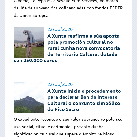
Cinema, La Pepa PC e Basque Film Services, no marco
da liña de subvencións cofinanciadas con fondos FEDER
da Unión Europea
22/06/2026
A Xunta reafirma a súa aposta
pola promoción cultural no
rural cunha nova convocatoria
de Territorio Cultura, dotada
con 250.000 euros
22/06/2026
A Xunta inicia o procedemento
para declarar Ben de Interese
Cultural o conxunto simbólico
do Pico Sacro
O expediente recoñece o seu valor sobranceiro polo seu
uso social, ritual e cerimonial, previsto dunha
significación cultural que supera o ámbito relixioso