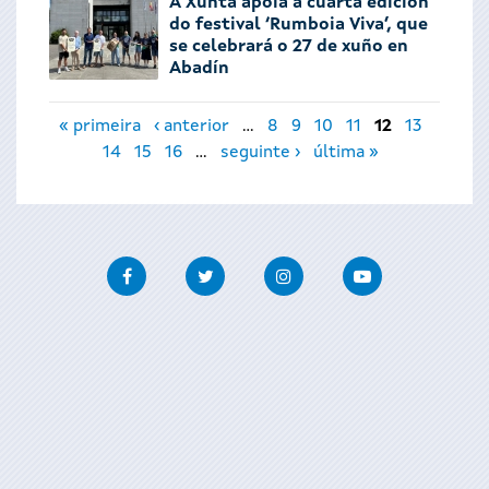
A Xunta apoia a cuarta edición
do festival ‘Rumboia Viva’, que
se celebrará o 27 de xuño en
Abadín
Páxinas
« primeira
‹ anterior
…
8
9
10
11
12
13
14
15
16
…
seguinte ›
última »
Facebook
Twitter
Instagram
Youtube