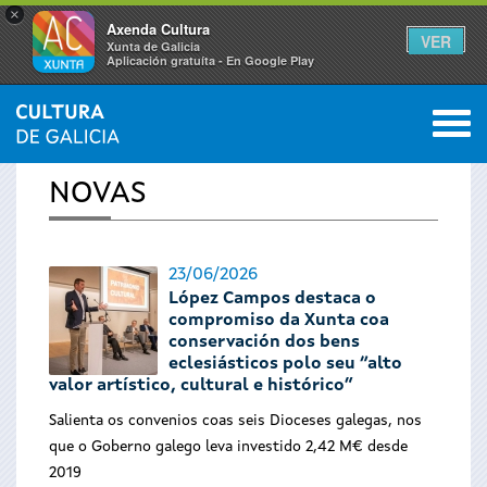
×
Axenda Cultura
VER
Xunta de Galicia
Aplicación gratuíta - En Google Play
Saltar al menú
M
INICIO
›
ACTUALIDADE
0
Vostede
NOVAS
está
aquí
23/06/2026
López Campos destaca o
compromiso da Xunta coa
conservación dos bens
eclesiásticos polo seu “alto
valor artístico, cultural e histórico”
Salienta os convenios coas seis Dioceses galegas, nos
que o Goberno galego leva investido 2,42 M€ desde
2019