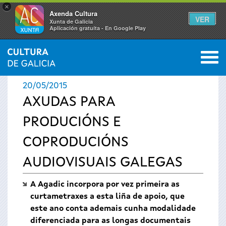
×
Axenda Cultura
VER
Xunta de Galicia
Aplicación gratuíta - En Google Play
Saltar al menú
M
INICIO
›
ACTUALIDADE
0
Vostede
20/05/2015
está
AXUDAS PARA
PRODUCIÓNS E
aquí
COPRODUCIÓNS
AUDIOVISUAIS GALEGAS
A Agadic incorpora por vez primeira as
curtametraxes a esta liña de apoio, que
este ano conta ademais cunha modalidade
diferenciada para as longas documentais