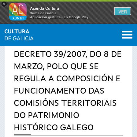
×
Axenda Cultura
VER
Xunta de Galicia
Aplicación gratuíta - En Google Play
Saltar al menú
M
INICIO
0
Vostede
DECRETO 39/2007, DO 8 DE
está
MARZO, POLO QUE SE
aquí
REGULA A COMPOSICIÓN E
FUNCIONAMENTO DAS
COMISIÓNS TERRITORIAIS
DO PATRIMONIO
HISTÓRICO GALEGO