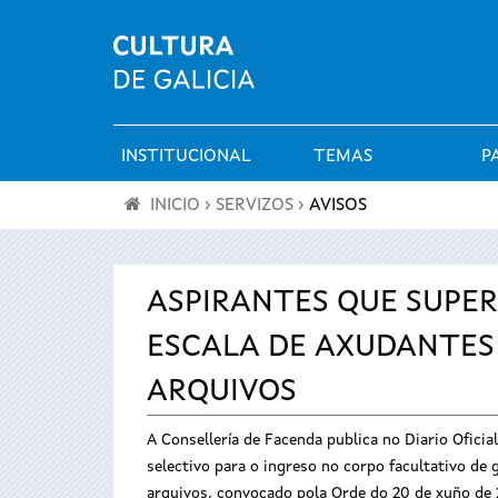
INSTITUCIONAL
TEMAS
P
Menú
INICIO
›
SERVIZOS
›
AVISOS
principal
Vostede
está
ASPIRANTES QUE SUPER
ESCALA DE AXUDANTES 
aquí
ARQUIVOS
A Consellería de Facenda publica no Diario Ofici
selectivo para o ingreso no corpo facultativo de 
arquivos, convocado pola Orde do 20 de xuño de 20